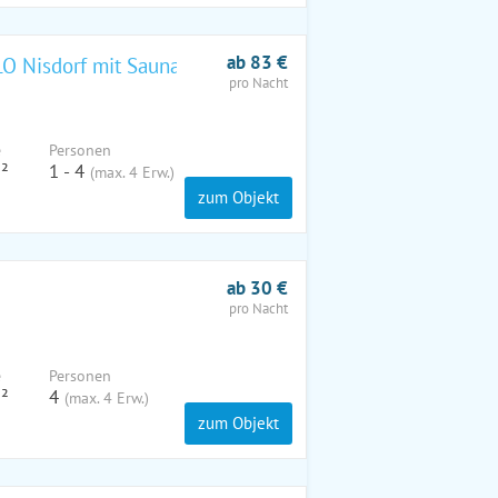
ab 83 €
 Nisdorf mit Sauna , Wallbox
pro Nacht
e
Pers
onen
²
1 - 4
(max. 4 Erw.)
zum Objekt
ab 30 €
pro Nacht
e
Pers
onen
²
4
(max. 4 Erw.)
zum Objekt