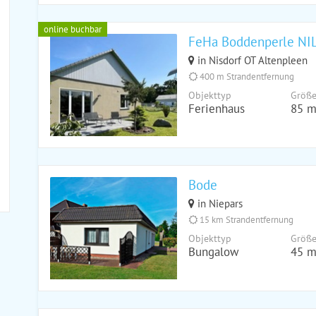
online buchbar
FeHa Boddenperle NILO
in Nisdorf OT Altenpleen
400 m Strandentfernung
Objekttyp
Größ
Ferienhaus
85 m
Bode
in Niepars
15 km Strandentfernung
Objekttyp
Größ
Bungalow
45 m