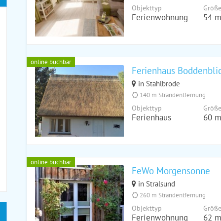
Objekttyp
Größ
Ferienwohnung
54 m
online buchbar
Ferienhaus Boddenbli
in Stahlbrode
140 m Strandentfernung
Objekttyp
Größ
Ferienhaus
60 m
online buchbar
FeWo Morgensonne
in Stralsund
260 m Strandentfernung
Objekttyp
Größ
Ferienwohnung
62 m