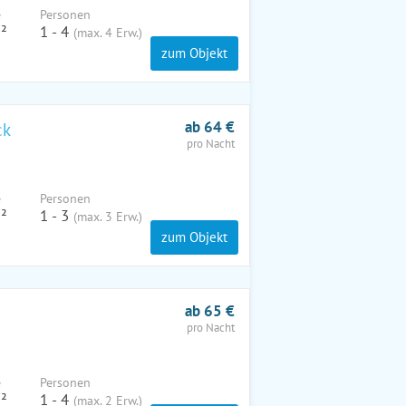
e
Pers
onen
²
1 - 4
(max. 4 Erw.)
zum Objekt
ab 64 €
ck
pro Nacht
e
Pers
onen
²
1 - 3
(max. 3 Erw.)
zum Objekt
ab 65 €
pro Nacht
e
Pers
onen
²
1 - 4
(max. 2 Erw.)