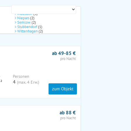
Klausdorf
(3)
Niepars
(2)
Semlow
(2)
Stubbendorf
(1)
Wittenhagen
(2)
ab 49-85 €
pro Nacht
e
Pers
onen
²
4
(max. 4 Erw.)
zum Objekt
ab 88 €
pro Nacht