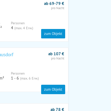
ab 69-79 €
pro Nacht
e
Pers
onen
²
4
(max. 4 Erw.)
zum Objekt
ab 107 €
ausdorf
pro Nacht
e
Pers
onen
m²
1 - 6
(max. 6 Erw.)
zum Objekt
ab 78 €