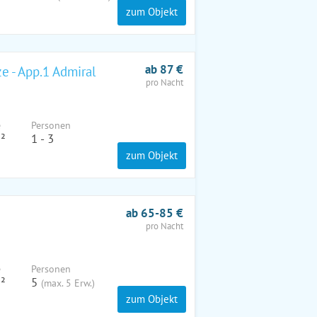
zum Objekt
ab 87 €
e - App.1 Admiral
pro Nacht
e
Pers
onen
²
1 - 3
zum Objekt
ab 65-85 €
pro Nacht
e
Pers
onen
²
5
(max. 5 Erw.)
zum Objekt