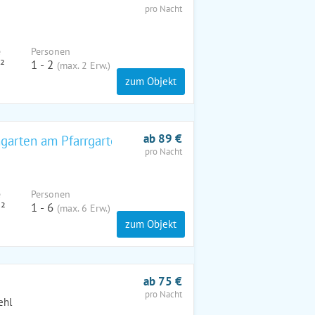
pro Nacht
e
Pers
onen
²
1 - 2
(max. 2 Erw.)
zum Objekt
ab 89 €
garten am Pfarrgarten Starkow
pro Nacht
e
Pers
onen
²
1 - 6
(max. 6 Erw.)
zum Objekt
ab 75 €
pro Nacht
ehl