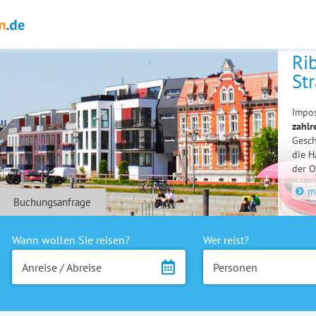
Ri
St
Impos
zahlr
Gesch
die H
der O
m
Buchungsanfrage
Wann wollen Sie reisen?
Wer reist?
Anreise / Abreise
Personen