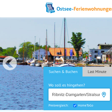
Suchen & Buchen
Last Minute
Wo soll es hingehen?
Preisvergleich:
HomeToGo