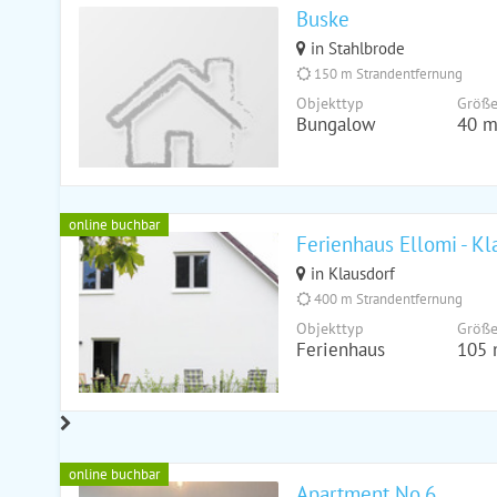
Buske
in Stahlbrode
150 m Strandentfernung
Objekttyp
Größ
Bungalow
40 m
online buchbar
Ferienhaus Ellomi - Kl
in Klausdorf
400 m Strandentfernung
Objekttyp
Größ
Ferienhaus
105 
online buchbar
Apartment No.6