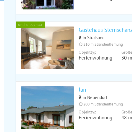
online buchbar
Gästehaus Sternschanz
in Stralsund
210 m Strandentfernung
Objekttyp
Größ
Ferienwohnung
30 m
Jan
in Neuendorf
200 m Strandentfernung
Objekttyp
Größ
Ferienwohnung
48 m