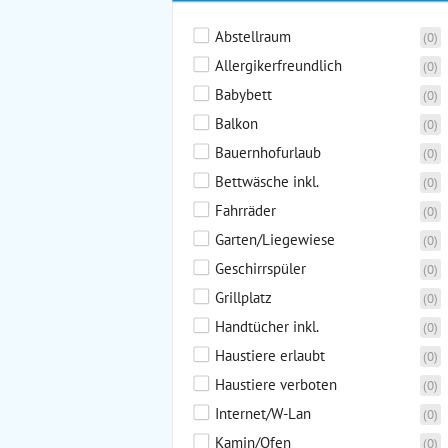
Abstellraum
(0)
Allergikerfreundlich
(0)
Babybett
(0)
Balkon
(0)
Bauernhofurlaub
(0)
Bettwäsche inkl.
(0)
Fahrräder
(0)
Garten/Liegewiese
(0)
Geschirrspüler
(0)
Grillplatz
(0)
Handtücher inkl.
(0)
Haustiere erlaubt
(0)
Haustiere verboten
(0)
Internet/W-Lan
(0)
Kamin/Ofen
(0)