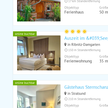
17 km Strandentfernung
Objekttyp
Größ
Ferienhaus
50 m
online buchbar
Auszeit im &#039;See
in Ribnitz-Damgarten
150 m Strandentfernung
Objekttyp
Größ
Ferienwohnung
35 m
online buchbar
Gästehaus Sternschanz
in Stralsund
210 m Strandentfernung
Objekttyp
Größ