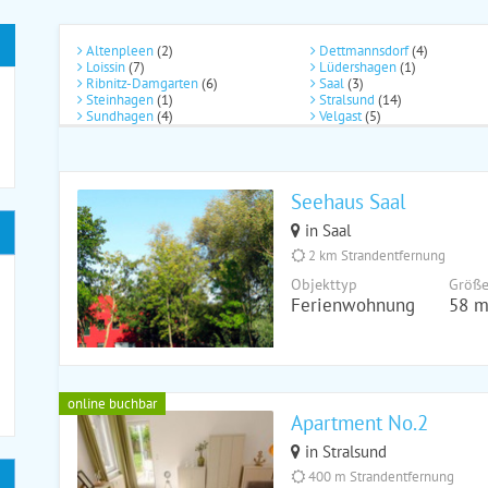
Altenpleen
(2)
Dettmannsdorf
(4)
Loissin
(7)
Lüdershagen
(1)
Ribnitz-Damgarten
(6)
Saal
(3)
Steinhagen
(1)
Stralsund
(14)
Sundhagen
(4)
Velgast
(5)
Seehaus Saal
in Saal
2 km Strandentfernung
Objekttyp
Größ
Ferienwohnung
58 m
online buchbar
Apartment No.2
in Stralsund
400 m Strandentfernung