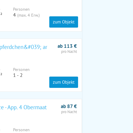
e
Pers
onen
²
4
(max. 4 Erw.)
zum Objekt
ab 113 €
pferdchen&#039; am SchilfMeerhof
pro Nacht
e
Pers
onen
²
1 - 2
zum Objekt
ab 87 €
e - App. 4 Obermaat
pro Nacht
e
Pers
onen