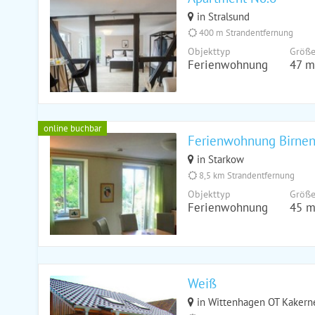
in Stralsund
400 m Strandentfernung
Objekttyp
Größ
Ferienwohnung
47 m
online buchbar
Ferienwohnung Birnen
in Starkow
8,5 km Strandentfernung
Objekttyp
Größ
Ferienwohnung
45 m
Weiß
in Wittenhagen OT Kakern