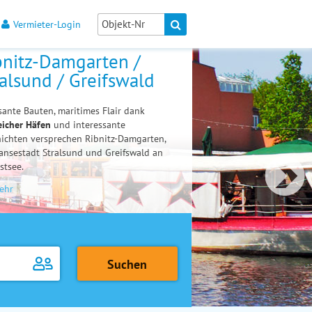
Vermieter-Login
bnitz-Damgarten /
ralsund / Greifswald
ante Bauten, maritimes Flair dank
eicher Häfen
und interessante
ichten versprechen Ribnitz-Damgarten,
ansestadt Stralsund und Greifswald an
stsee.
ehr