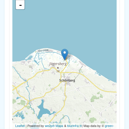
-
Leaflet
| Powered by
we2p® Maps
&
tourinfra ®
| Map data by ©
green-