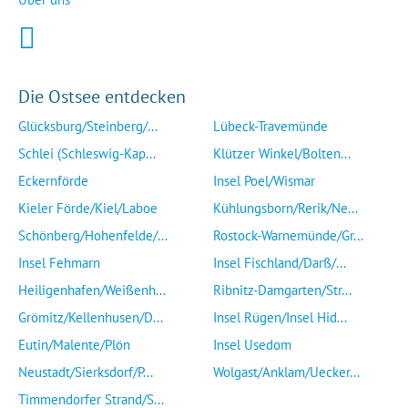
Die Ostsee entdecken
Glücksburg/Steinberg/...
Lübeck-Travemünde
Schlei (Schleswig-Kap...
Klützer Winkel/Bolten...
Eckernförde
Insel Poel/Wismar
Kieler Förde/Kiel/Laboe
Kühlungsborn/Rerik/Ne...
Schönberg/Hohenfelde/...
Rostock-Warnemünde/Gr...
Insel Fehmarn
Insel Fischland/Darß/...
Heiligenhafen/Weißenh...
Ribnitz-Damgarten/Str...
Grömitz/Kellenhusen/D...
Insel Rügen/Insel Hid...
Eutin/Malente/Plön
Insel Usedom
Neustadt/Sierksdorf/P...
Wolgast/Anklam/Uecker...
Timmendorfer Strand/S...