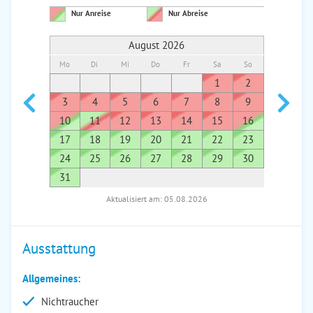
Nur Anreise
Nur Abreise
August 2026
Mo
Di
Mi
Do
Fr
Sa
So
Mo
Di
1
2
1
3
4
5
6
7
8
9
7
8
10
11
12
13
14
15
16
14
1
17
18
19
20
21
22
23
21
2
24
25
26
27
28
29
30
28
2
31
Aktualisiert am: 05.08.2026
Ausstattung
Allgemeines:
Nichtraucher