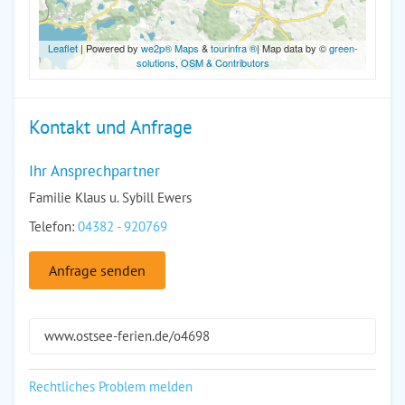
Leaflet
| Powered by
we2p® Maps
&
tourinfra ®
| Map data by ©
green-
solutions
,
OSM & Contributors
Kontakt und Anfrage
Ihr Ansprechpartner
Familie Klaus u. Sybill Ewers
Telefon:
04382 - 920769
Anfrage senden
www.ostsee-ferien.de/o4698
Rechtliches Problem melden