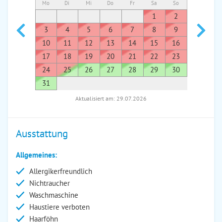
Mo
Di
Mi
Do
Fr
Sa
So
Mo
Di
1
2
1
3
4
5
6
7
8
9
7
8
10
11
12
13
14
15
16
14
1
17
18
19
20
21
22
23
21
2
24
25
26
27
28
29
30
28
2
31
Aktualisiert am: 29.07.2026
Ausstattung
Allgemeines:
Allergikerfreundlich
Nichtraucher
Waschmaschine
Haustiere verboten
Haarföhn