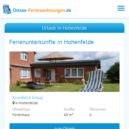
Urlaub in Hohenfelde
Ferienunterkünfte in Hohenfelde
Krumbeck Group
in Hohenfelde
Objekttyp
Größe
Personen
Ferienhaus
60 m²
6
zum Objekt