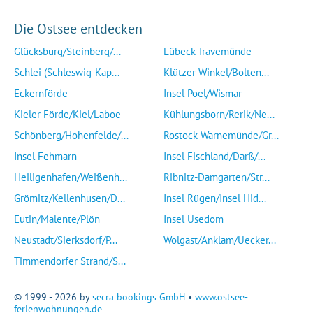
Die Ostsee entdecken
Glücksburg/Steinberg/...
Lübeck-Travemünde
Schlei (Schleswig-Kap...
Klützer Winkel/Bolten...
Eckernförde
Insel Poel/Wismar
Kieler Förde/Kiel/Laboe
Kühlungsborn/Rerik/Ne...
Schönberg/Hohenfelde/...
Rostock-Warnemünde/Gr...
Insel Fehmarn
Insel Fischland/Darß/...
Heiligenhafen/Weißenh...
Ribnitz-Damgarten/Str...
Grömitz/Kellenhusen/D...
Insel Rügen/Insel Hid...
Eutin/Malente/Plön
Insel Usedom
Neustadt/Sierksdorf/P...
Wolgast/Anklam/Uecker...
Timmendorfer Strand/S...
© 1999 - 2026 by
secra bookings GmbH
•
www.ostsee-
ferienwohnungen.de