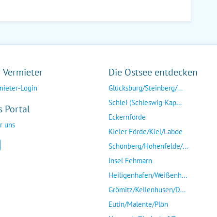
r Vermieter
Die Ostsee entdecken
mieter-Login
Glücksburg/Steinberg/...
Schlei (Schleswig-Kap...
s Portal
Eckernförde
r uns
Kieler Förde/Kiel/Laboe
Schönberg/Hohenfelde/...
Insel Fehmarn
Heiligenhafen/Weißenh...
Grömitz/Kellenhusen/D...
Eutin/Malente/Plön