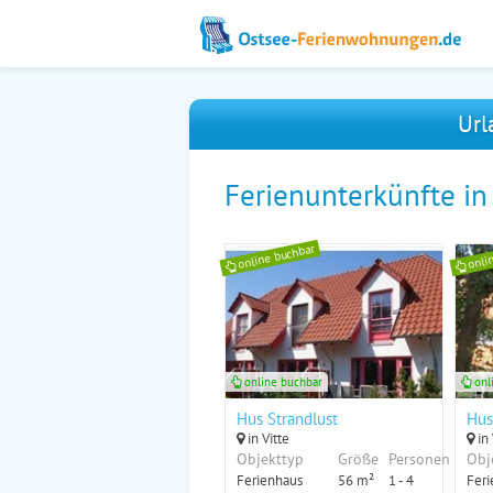
Url
Ferienunterkünfte i
online buchbar
onli
online buchbar
onl
Hus Strandlust
Hus
in Vitte
in 
Objekttyp
Größe
Personen
Obj
Ferienhaus
56 m²
1 - 4
Feri