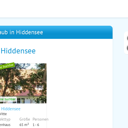
aub in Hiddensee
n Hiddensee
ne buchbar
ine buchbar
 Hiddensee
Vitte
ekttyp
Größe
Personen
enhaus
65 m²
1 - 6