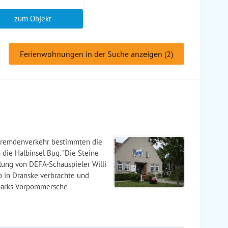
zum Objekt
Ferienwohnungen in der Suche anzeigen (2)
d Fremdenverkehr bestimmten die
 die Halbinsel Bug. "Die Steine
lung von DEFA-Schauspieler Willi
b in Dranske verbrachte und
lparks Vorpommersche