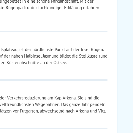
ngebettet in eine schöne Parklandschaft. Mit der
te Rügenpark unter fachkundiger Erklärung erfahren
plateau, ist der nördlichste Punkt auf der Insel Rügen.
 der nahen Halbinsel Jasmund bildet die Steilküste rund
ten Küstenabschnitte an der Ostsee.
der Verkehrsreduzierung am Kap Arkona. Sie sind die
weltfreundlichsten Wegebahnen. Das ganze Jahr pendeln
ätzen vor Putgarten, abwechselnd nach Arkona und Vitt.